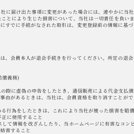
ど当社に届け出た事項に変更があった場合には、速やかに当
ったことにより生じた損害について、当社は一切責任を負い
前にすでに手続がなされた取引は、変更登録前の情報に基づ
には、会員本人が退会手続きを行ってください。所定の退会
賠償義務)
申込の際に虚偽の申告をしたとき、通信販売による代金支払
る事由があるときは、当社は、会員資格を取り消すことがで
定める行為をしたときは、これにより当社が被った損害を賠
を不正に使用すること
セスして情報を改ざんしたり、当ホームページに有害なコン
を妨害すること