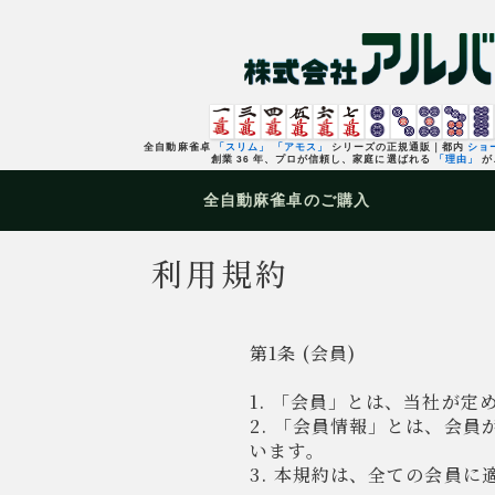
全自動麻雀卓
「スリム」
「アモス」
シリーズの正規通販｜都内
ショ
創業 36 年、プロが信頼し、家庭に選ばれる
「理由」
が
全自動麻雀卓
のご購入
利用規約
第1条 (会員)
1. 「会員」とは、当社が
2. 「会員情報」とは、会
います。
3. 本規約は、全ての会員