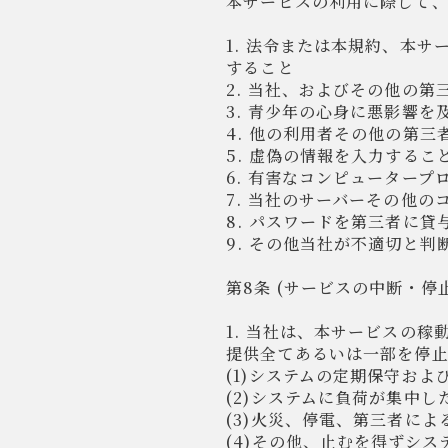
本サービスの利用に際して
1. 法令または本規約、本
すること
2. 当社、およびその他の
3. 青少年の心身に悪影響
4. 他の利用者その他の第
5. 虚偽の情報を入力するこ
6. 有害なコンピューター
7. 当社のサーバーその他
8. パスワードを第三者に
9. その他当社が不適切と判
第8条 (サービスの中断・停
1. 当社は、本サービスの
提供全てあるいは一部を停
(1)システムの定期保守お
(2)システムに負荷が集中し
(3)火災、停電、第三者に
(4)その他、止むを得ずシ