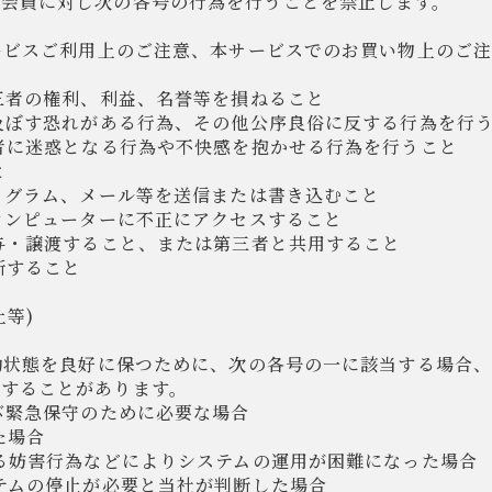
、会員に対し次の各号の行為を行うことを禁止します。
サービスご利用上のご注意、本サービスでのお買い物上のご
第三者の権利、利益、名誉等を損ねること
を及ぼす恐れがある行為、その他公序良俗に反する行為を行
三者に迷惑となる行為や不快感を抱かせる行為を行うこと
と
プログラム、メール等を送信または書き込むこと
のコンピューターに不正にアクセスすること
貸与・譲渡すること、または第三者と共用すること
断すること
止等)
稼動状態を良好に保つために、次の各号の一に該当する場合
止することがあります。
よび緊急保守のために必要な場合
た場合
よる妨害行為などによりシステムの運用が困難になった場合
ステムの停止が必要と当社が判断した場合