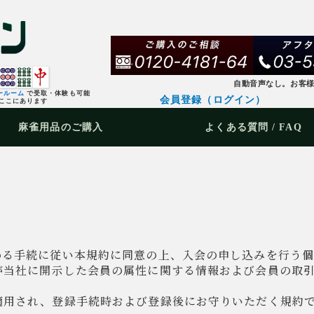
自動音声なし。お客
ールーム
で受取・体験も可能
会員登録（ログイン）
ここにあります
麻雀用品
のご購入
よくある質問 / FAQ
定める手続に従い本規約に同意の上、入会の申し込みを行う
員が当社に開示した会員の属性に関する情報および会員の取
に適用され、登録手続時および登録後にお守りいただく規約