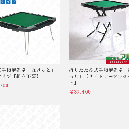
代手積麻雀卓「ぽけっと」
折りたたみ式手積麻雀卓「
タイプ【組立不要】
っと」【サイドテーブルセ
ト】
700
￥37,400