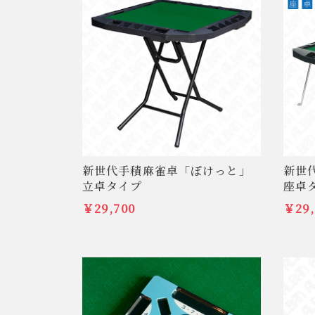
新世代手積麻雀卓「ぽけっと」
新世
立卓タイプ
座卓
￥29,700
￥29,