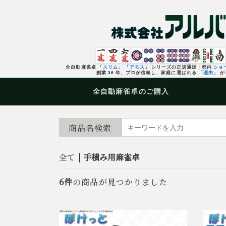
全自動麻雀卓
「スリム」
「アモス」
シリーズの正規通販｜都内
ショ
創業 36 年、プロが信頼し、家庭に選ばれる
「理由」
が
全自動麻雀卓
のご購入
商品名検索
全て
|
手積み用麻雀卓
6件
の商品が見つかりました