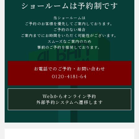
ショールームは予約制です
対応可能！万が一の紛失時も安心です。
当ショールームは
対象製品
ご予約のお客様を優先してご案内しております。
弊社ホームページにて、クーポンコードを利用して「スリムヴ
ご予約のない場合
ォイススコア」をご購入いただいた方
ご案内までにお時間をいただく可能性がございます。
※「スリムヴォイス」はキャンペーン対象外となりますのでご
スムーズなご案内のため
注意ください。
事前のご予約を推奨しております。
⏳ ２０２６年８月末まで 【限定１００台】
※予定数に達し次第終了となりますので、お早めに！
お電話でのご予約・お問い合わせ
0120-4181-64
2026/04/15
Webからオンライン予約
外部予約システムへ遷移します
【重要】価格表示の統合および特典拡充のお知らせ
2026年4月21日より、「スリム / Slim」シリーズは価格体系を
見直し、より分かりやすく、かつ柔軟にご選択いただける形へ
と変更いたしました。