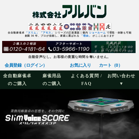
全自動麻雀卓
「スリム」
「アモス」
シリーズの正規通販｜都内
ショールーム
で受取・体験も可能
創業 36 年、プロが信頼し、家庭に選ばれる
「理由」
がここにあります
自動音声なし。お客様の貴重な時間を奪いません。
会員登録（ログイン）
お気に入り
カート（0）
全自動麻雀卓
麻雀用品
よくある質問 /
お問い合わせ
のご購入
のご購入
FAQ
▼