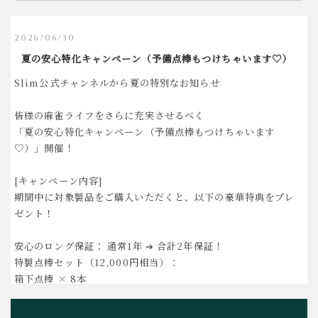
2026/06/30
夏の安心特化キャンペーン（予備点棒もつけちゃいます♡）
Slim公式チャンネルから夏の特別なお知らせ
皆様の麻雀ライフをさらに充実させるべく
「夏の安心特化キャンペーン（予備点棒もつけちゃいます
♡）」開催！
[キャンペーン内容]
期間中に対象製品をご購入いただくと、以下の豪華特典をプレ
ゼント！
安心のロング保証： 通常1年 ➔ 合計2年保証！
特製点棒セット（12,000円相当）：
箱下点棒 × 8本
予備点棒 × 12本（一万点・五千点・千点 各4本ずつ）
予備があれば、様々なルールや特殊な持ち点設定にもバッチリ