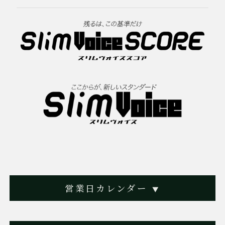
それがこのチャンネルのコンセプトです。
「家庭でもっと気軽に麻雀を楽しめる時代が来ている！」
その魅力を一人でも多くの人に伝えたい、という想いで始めま
した。
少しずつ成長していくチャンネルを、温かい目で見守ってもら
えると嬉しいです。
2025/07/01
世界麻雀TOKYO2025
きたる7月1日より開催される世界麻雀大会に向けて、当社では
「AMOS REXX 3」を64台、会場に貸し出すこととなりまし
た。
営業日カレンダー
▼
世界各国から集まる選手の皆さまに、最高の対局環境をご提供
できるよう、機材の整備・点検を含め、万全の準備を進めてお
ります。