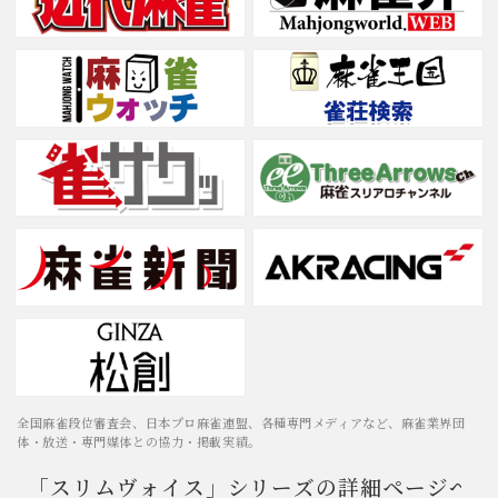
本日より発売。
2025/10/29
スリム公式チャンネルを開設しました
家庭用全自動麻雀卓「スリムヴォイススコア」を中心に、麻雀
をもっと手軽に・もっと楽しくする情報をお届けします。
このチャンネルでは、スリムの使い心地や特徴、便利なポイン
ト、実際の稼働シーンなどを紹介。
ご購入を検討している方はもちろん、すでにスリムをお持ちの
方にも役立つ内容を発信していきます。
「家で麻雀を打つってどんな感じ？」
「今の家庭用麻雀卓ってどこまで進化してるの？」
全国麻雀段位審査会、日本プロ麻雀連盟、各種専門メディアなど、麻雀業界団
そんな疑問をスッキリ解決！
体・放送・専門媒体との協力・掲載実績。
家庭での麻雀ライフが、もっと身近で快適になる――
「スリムヴォイス」シリーズの詳細ページへ