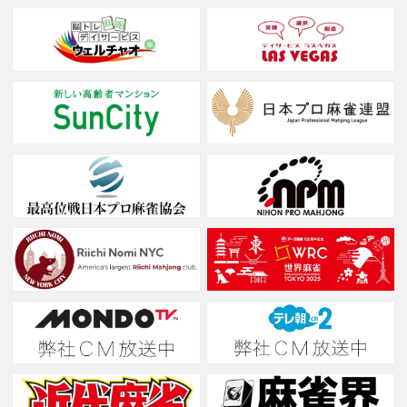
あなたの対局空間は「競技の舞台」に変わる
Mリーグの熱狂を リアルな打感とともに
2026/02/18
「アモスヴィエラ２ / AMOS VIERAL Ⅱ」本日発売
【新発売】アモスヴィエラⅡ / AMOS VIERAL Ⅱ
アモスヴィエラが待望のモデルチェンジ。
上位機種「レックスⅢ」と同等の内部機構を継承しつつ、機能
を最適化。
・点数表示： 視認性の高いフロント表示へ刷新
・新機能： スマホ充電用USBポートを標準装備
・設計思想： 配牌・ドラ表示機能を省き、耐久性能を極限まで
追求
無駄を削ぎ落とした、実戦特化の最新世代。