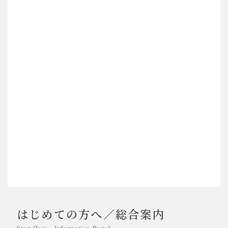
■ お持ち帰りで
最大16,500円の値引き
弊社まで直接お引き取りいただける場合、従来の11,000円から
16,500円へと値引き額を拡充いたしました（5,500円の増
額）。
今回の価格改定分を上回る還元額を設定しており、ご自身で運
搬手段をご用意いただける場合、最も合理的な条件で導入いた
だけます。
■ 送料込み価格へ統合
これまで別途頂戴していた配送料（通常 9,900円）を商品価格
に含め、「表示価格 ＝ お支払い総額」となりました。決済直前
まで最終金額が分からない不透明さを解消し、よりシンプルに
ご検討いただけます。
※原材料費・物流コストの高騰に伴い、上記体系への統合とあ
わせた製品価格の改定を実施しております。
はじめての方へ／総合案内