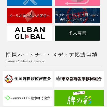
【大会概要】
大会名：M.League x World Riichi U.S. Tour - Las
Vegas Event
開催日程：2026年6月27日(土) 〜 28日(日)
開催場所：HyperX Arena（アメリカ・ラスベガス）
2026/03/09
提携パートナー・メディア掲載実績
【新発売】「アモスレックス3 Mリーグモデル/ AMOS REXX
Ⅲ M.LEAGUE MODEL」受注開始
Partners & Media Coverage
【新発売】
麻雀ファン垂涎Mリーグ公式卓
「AMOS REXX III M.LEAGUE MODEL」
アルバンにて受注開始
「一瞬の判断が勝敗を分ける」
プロの世界を支える技術がこの一台に凝縮
牌が綺麗に揃って出てくる瞬間