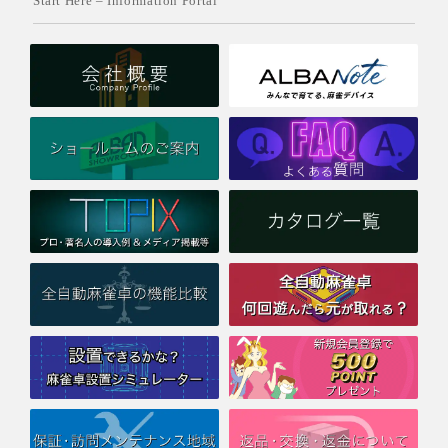
Start Here – Information Portal
2026/04/07
【お知らせ】米国ラスベガス開催「M.League x World
Riichi U.S. Tour」の公式卓に、弊社「スリムヴォイススコ
ア」が採用されました
平素は格別のご高配を賜り、厚く御礼申し上げます。
この度、2026年6月27日（土）・28日（日）にアメリカ・ラス
ベガスの「HyperX Arena」で開催される大規模麻雀トーナメ
ント「M.League x World Riichi U.S. Tour」において、
弊社の点数表示機能付き全自動麻雀卓「スリムヴォイススコ
ア」が公式卓として採用されることが決定いたしました。
本大会は、日本から6名のMリーガーと2名の世界チャンピオン
をゲストに迎え、180名ものプレイヤーが参加する米国最大規模
のトーナメントです。
会場となるアリーナには弊社の麻雀卓が一斉に設置され、トッ
ププロや世界中から集まるプレイヤーの熱戦をサポートいたしま
す。
大会の模様は全編ライブ配信（英語実況）される予定です。