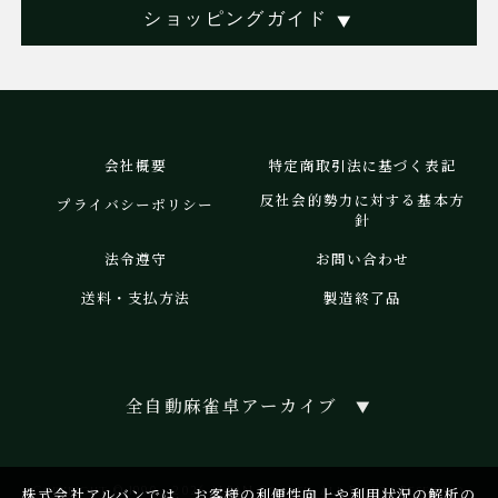
本大会を通じて、日本製全自動卓の高い精度と快適性を、より
ショッピングガイド
▼
多くの麻雀ファンの皆さまに体感していただけましたら幸いで
す。
参加されるすべてのプレイヤーにとって、実り多き大会となりま
すことを心よりお祈り申し上げます。
会社概要
特定商取引法に基づく表記
反社会的勢力に対する基本方
プライバシーポリシー
2024/09/30
針
【新商品】スリムヴォイス ＆ スリムヴォイススコア シリーズ
法令遵守
お問い合わせ
販売開始！
ついに【スリム】シリーズに " VOICE機能 " 搭載！！
送料・支払方法
製造終了品
さらに"充実な機能"をアップデート！！
[ 発売日 ] ：２０２４ 年 ９ 月 ３０ 日 ( 月 )
全自動麻雀卓アーカイブ
▼
【「スリムヴォイス」の商品紹介ページはこちら 】
【「スリムヴォイススコア」の商品紹介ページはこちら 】
Copyright © 1990 - 2026 ALBAN Co., Ltd. All Rights Reserved.
株式会社アルバンでは、お客様の利便性向上や利用状況の解析の