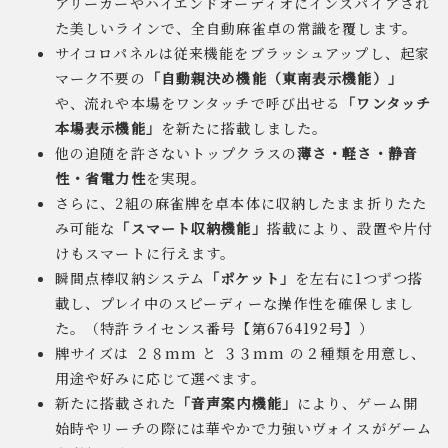
アリーカーやハイエンドオーディオにインスパイアされ
た美しいラインで、全自動麻雀卓の常識を覆します。
サイコロパネルは従来機能をブラッシュアップし、起家
マーク不要の
「自動親決め機能（東南表示機能）」
や、流れや本場をワンタッチで呼び出せる
「ワンタッチ
本場表示機能」
を新たに搭載しました。
他の追随を許さないトップクラスの
薄さ・軽さ・静音
性・省電力性
を実現。
さらに、2組の麻雀牌を卓本体に収納したまま折りたた
み可能な
「スマート収納機能」
搭載により、設置や片付
けもスマートに行えます。
瞬間点棒収納システム
「ポケット」
を左右に1つずつ搭
載し、プレイ中のスピーディーな操作性を確保しまし
た。（特許ライセンス番号【第6764192号】）
牌サイズは ２８mm と ３３mm の２種類を用意し、
用途や好みに応じて選べます。
新たに搭載された
「音声案内機能」
により、ゲーム開
始時やリーチの際には華やかで力強いヴォイスがゲーム