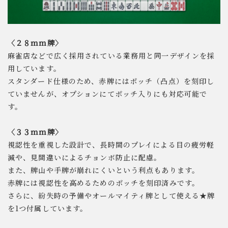
〈２８mm牌〉
麻雀店などで広く採用されている業務用と同一デザインを採
用しています。
スタンダード仕様のため、赤牌にはポッチ（凸点）を刻印し
ていませんが、オプションにてポッチ入りにも対応可能で
す。
〈３３mm牌〉
視認性を重視した設計で、長時間のプレイによる目の疲労軽
減や、見間違いによるチョンボ防止に配慮。
また、牌山や手牌が崩れにくいという利点もあります。
赤牌には視認性を高めるためのポッチを刻印済みです。
さらに、紛失時の予備やオールマイティ牌として使える★牌
を1つ付属しています。