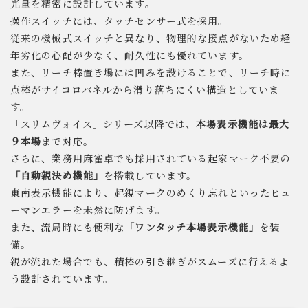
光量を精密に設計しています。
操作スイッチには、タッチセンサー式を採用。
従来の機械式スイッチと異なり、物理的な接点がないため経
年劣化の心配が少なく、耐久性にも優れています。
また、リーチ棒置き場には凹みを設けることで、リーチ時に
点棒がサイコロパネルから滑り落ちにくい構造としていま
す。
「スリムヴォイス」シリーズ以降では、
本場表示機能は最大
９本場
まで対応。
さらに、業務用麻雀卓でも採用されている起家マーク不要の
「自動親決め機能」
を搭載しています。
東南表示機能により、起親マークのめくり忘れといったヒュ
ーマンエラーを未然に防げます。
また、流局時にも便利な
「ワンタッチ本場表示機能」
を装
備。
親が流れた場合でも、積棒の引き継ぎがスムーズに行えるよ
う設計されています。