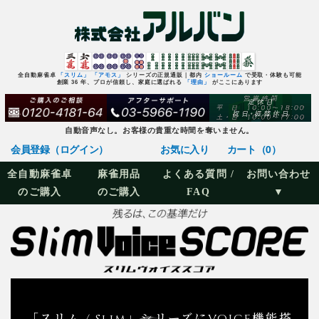
全自動麻雀卓
「スリム」
「アモス」
シリーズの正規通販｜都内
ショールーム
で受取・体験も可能
創業 36 年、プロが信頼し、家庭に選ばれる
「理由」
がここにあります
自動音声なし。お客様の貴重な時間を奪いません。
会員登録（ログイン）
お気に入り
カート（0）
全自動麻雀卓
麻雀用品
よくある質問 /
お問い合わせ
のご購入
のご購入
FAQ
▼