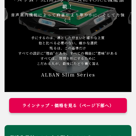
「スリム / Slim」シリーズにVOICE機能搭
載！
音声案内機能によって麻雀がより華やかに、そして力強
く！
手にするのは、凛とした佇まいと確かな上質
他と比べる必要のない、確かな選択
残るは、この基準だけ
すべての設計に“理由”があり、すべての機能に“意味”がある
すべては、理想を形にするために
こだわる人が、最後にたどり着く答え
ALBAN Slim Series
ラインナップ・価格を見る（ページ下部へ）