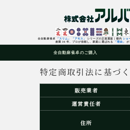
全自動麻雀卓
「スリム」
「アモス」
シリーズの正規通販｜都内
ショ
創業 36 年、プロが信頼し、家庭に選ばれる
「理由」
が
全自動麻雀卓
のご購入
特定商取引法に基づ
販売業者
運営責任者
住所