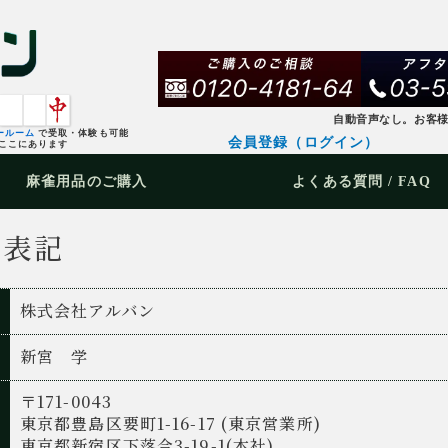
自動音声なし。お客
ールーム
で受取・体験も可能
会員登録（ログイン）
ここにあります
麻雀用品
のご購入
よくある質問 / FAQ
く表記
株式会社アルバン
新宮 学
〒171-0043
東京都豊島区要町1-16-17 (東京営業所)
東京都新宿区下落合3-19-1(本社)