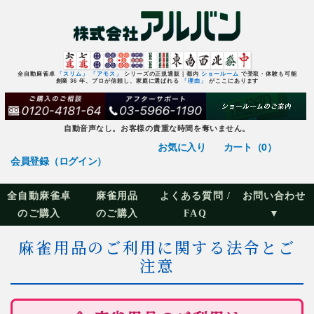
全自動麻雀卓
「スリム」
「アモス」
シリーズの正規通販｜都内
ショールーム
で受取・体験も可能
創業 36 年、プロが信頼し、家庭に選ばれる
「理由」
がここにあります
自動音声なし。お客様の貴重な時間を奪いません。
お気に入り
カート（0）
会員登録（ログイン）
全自動麻雀卓
麻雀用品
よくある質問 /
お問い合わせ
のご購入
のご購入
FAQ
▼
麻雀用品のご利用に関する法令とご
注意