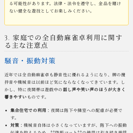
る可能性があります。法律・法令を遵守し、金品を賭け
ない健全な遊技としてお楽しみください。
3. 家庭での全自動麻雀卓利用に関す
る主な注意点
騒音・振動対策
近年では全自動麻雀卓も静音性に優れるようになり、牌の攪
拌音や機械音は以前ほど気にならなくなってきています。し
かし、特に夜間帯は遊戯中の
話し声や笑い声のほうが大きく
響きやすい
ものです。
集合住宅での利用
：夜間は階下や隣室への配慮が必要で
す。
対策
：機械音自体は小さくなっていますが、階下への振動
伝達を抑えるため、**防振マット**の使用は引き続き推奨