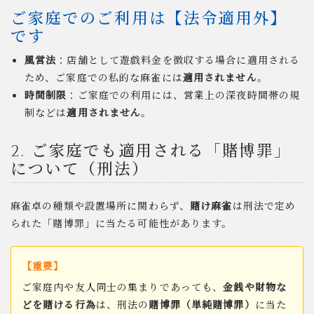
ご家庭でのご利用は【法令適用外】
です
風営法
：店舗として遊戯料金を徴収する場合に適用される
ため、ご家庭での私的な麻雀には
適用されません
。
時間制限
：ご家庭での利用には、営業上の深夜時間帯の規
制などは
適用されません
。
2. ご家庭でも適用される「賭博罪」
について（刑法）
麻雀卓の種類や設置場所に関わらず、
賭け麻雀
は刑法で定め
られた「賭博罪」に当たる可能性があります。
【重要】
ご家庭内や友人同士の集まりであっても、
金銭や財物な
どを賭ける行為
は、刑法の
賭博罪（単純賭博罪）
に当た