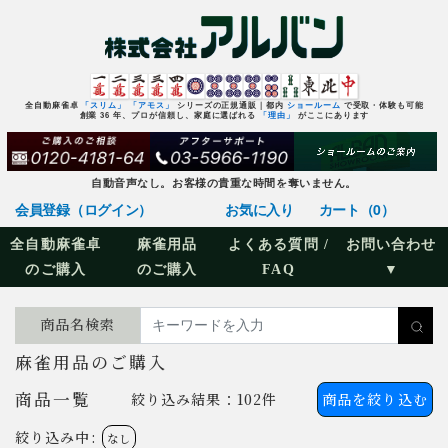
全自動麻雀卓
「スリム」
「アモス」
シリーズの正規通販｜都内
ショールーム
で受取・体験も可能
創業 36 年、プロが信頼し、家庭に選ばれる
「理由」
がここにあります
自動音声なし。お客様の貴重な時間を奪いません。
会員登録（ログイン）
お気に入り
カート（0）
全自動麻雀卓
麻雀用品
よくある質問 /
お問い合わせ
のご購入
のご購入
FAQ
▼
商品名検索
麻雀用品のご購入
絞り込み結果：102件
商品を絞り込む
商品一覧
絞り込み中:
なし