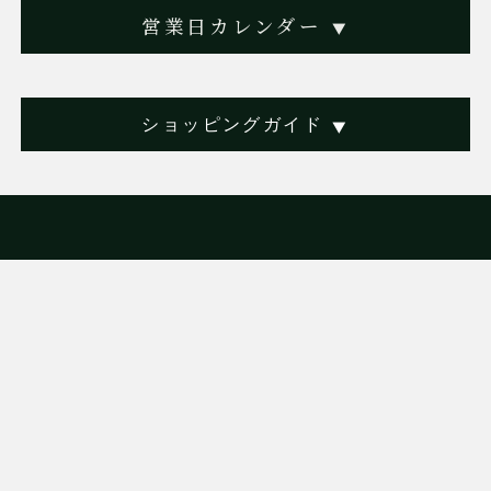
営業日カレンダー
▼
ショッピングガイド
▼
会社概要
特定商取引法に基づく表記
反社会的勢力に対する基本方
プライバシーポリシー
針
法令遵守
お問い合わせ
送料・支払方法
製造終了品