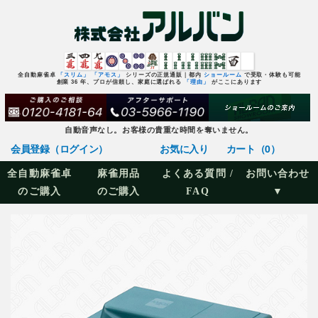
全自動麻雀卓
「スリム」
「アモス」
シリーズの正規通販｜都内
ショールーム
で受取・体験も可能
創業 36 年、プロが信頼し、家庭に選ばれる
「理由」
がここにあります
自動音声なし。お客様の貴重な時間を奪いません。
会員登録（ログイン）
お気に入り
カート（0）
全自動麻雀卓
麻雀用品
よくある質問 /
お問い合わせ
のご購入
のご購入
FAQ
▼