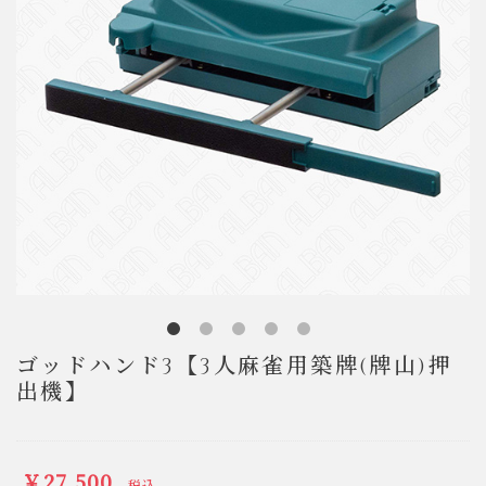
ゴッドハンド3【3人麻雀用築牌(牌山)押
出機】
￥27,500
税込