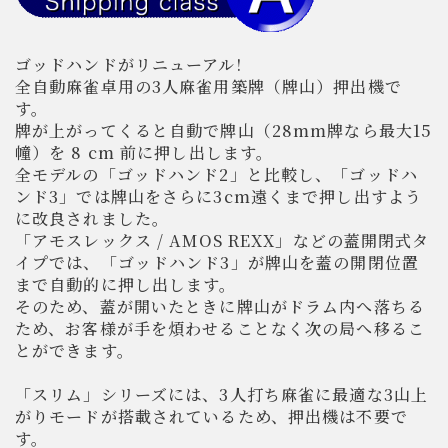
ゴッドハンドがリニューアル!
全自動麻雀卓用の3人麻雀用築牌（牌山）押出機で
す。
牌が上がってくると自動で牌山（28mm牌なら最大15
幢）を 8 cm 前に押し出します。
全モデルの「ゴッドハンド2」と比較し、「ゴッドハ
ンド3」では牌山をさらに3cm遠くまで押し出すよう
に改良されました。
「アモスレックス / AMOS REXX」などの蓋開閉式タ
イプでは、「ゴッドハンド3」が牌山を蓋の開閉位置
まで自動的に押し出します。
そのため、蓋が開いたときに牌山がドラム内へ落ちる
ため、お客様が手を煩わせることなく次の局へ移るこ
とができます。
「スリム」シリーズには、3人打ち麻雀に最適な3山上
がりモードが搭載されているため、押出機は不要で
す。