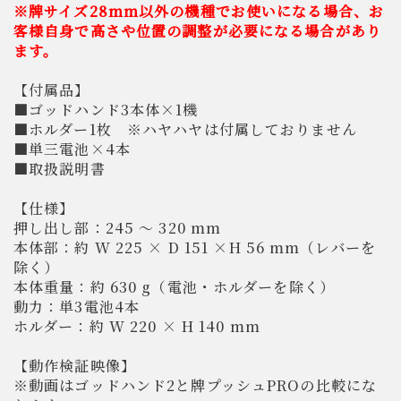
※牌サイズ28mm以外の機種でお使いになる場合、お
客様自身で高さや位置の調整が必要になる場合があり
ます。
【付属品】
■ゴッドハンド3本体×1機
■ホルダー1枚 ※ハヤハヤは付属しておりません
■単三電池×4本
■取扱説明書
【仕様】
押し出し部：245 〜 320 mm
本体部：約 W 225 × D 151 ×H 56 mm（レバーを
除く）
本体重量：約 630 g（電池・ホルダーを除く）
動力：単3電池4本
ホルダー：約 W 220 × H 140 mm
【動作検証映像】
※動画はゴッドハンド2と牌プッシュPROの比較にな