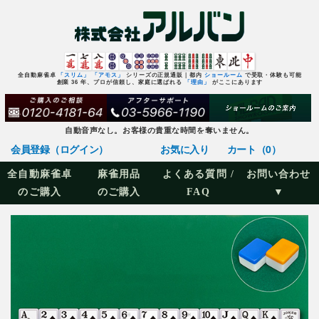
全自動麻雀卓
「スリム」
「アモス」
シリーズの正規通販｜都内
ショールーム
で受取・体験も可能
創業 36 年、プロが信頼し、家庭に選ばれる
「理由」
がここにあります
自動音声なし。お客様の貴重な時間を奪いません。
会員登録（ログイン）
お気に入り
カート（0）
全自動麻雀卓
麻雀用品
よくある質問 /
お問い合わせ
のご購入
のご購入
FAQ
▼