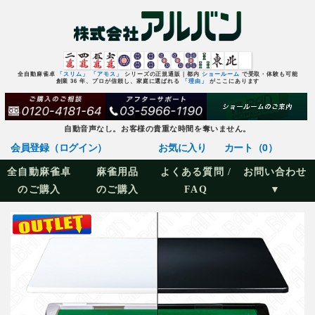
全自動麻雀卓
「スリム」
「アモス」
シリーズの正規通販｜都内
ショールーム
で受取・体験も可能
創業 36 年、プロが信頼し、家庭に選ばれる
「理由」
がここにあります
自動音声なし。お客様の貴重な時間を奪いません。
会員登録（ログイン）
お気に入り
カート（0）
全自動麻雀卓
麻雀用品
よくある質問 /
お問い合わせ
のご購入
のご購入
FAQ
▼