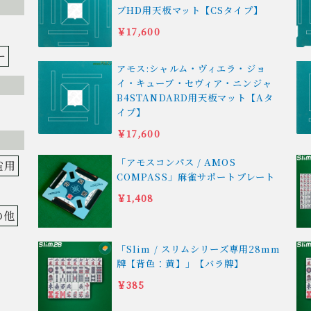
ブHD用天板マット【CSタイプ】
￥17,600
ー
アモス:シャルム・ヴィエラ・ジョ
イ・キューブ・セヴィア・ニンジャ
B4STANDARD用天板マット【Aタ
イプ】
￥17,600
「アモスコンパス / AMOS
雀用
COMPASS」麻雀サポートプレート
￥1,408
の他
「Slim / スリムシリーズ専用28mm
牌【背色：黄】」【バラ牌】
￥385