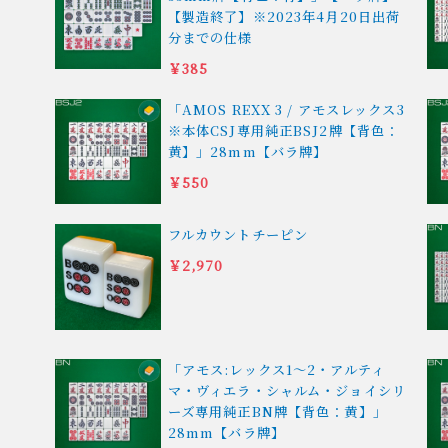
【製造終了】※2023年4月20日出荷
分までの仕様
￥385
「AMOS REXX 3 / アモスレックス3
※本体CSJ専用純正BSJ2牌【背色：
黄】」28mm【バラ牌】
￥550
フルカウントチーピン
￥2,970
「アモス:レックス1〜2・アルティ
マ・ヴィエラ・シャルム・ジョイシリ
ーズ専用純正BN牌【背色：黄】」
28mm【バラ牌】