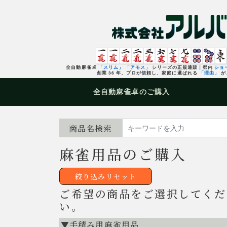
全自動麻雀卓
「スリム」
「アモス」
シリーズの正規通販｜都内
ショ
創業 36 年、プロが信頼し、家庭に選ばれる
「理由」
が
全自動麻雀卓
のご購入
商品名検索
麻雀用品のご購入
絞り込みリセット
ご希望の商品をご選択してくだ
い。
▼手積み用麻雀用品