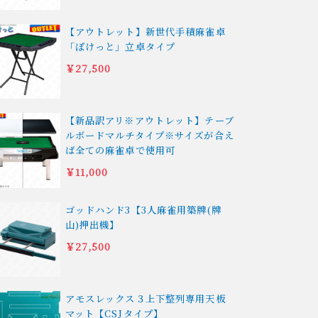
【アウトレット】新世代手積麻雀卓
「ぽけっと」立卓タイプ
￥27,500
【新品訳アリ※アウトレット】テーブ
ルボードマルチタイプ※サイズが合え
ば全ての麻雀卓で使用可
￥11,000
ゴッドハンド3【3人麻雀用築牌(牌
山)押出機】
￥27,500
アモスレックス３上下整列専用天板
マット【CSJタイプ】