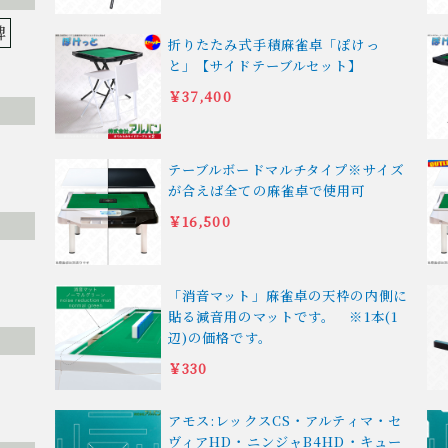
牌
折りたたみ式手積麻雀卓「ぽけっ
と」【サイドテーブルセット】
￥37,400
テーブルボードマルチタイプ※サイズ
が合えば全ての麻雀卓で使用可
￥16,500
「消音マット」麻雀卓の天枠の内側に
貼る減音用のマットです。 ※1本(1
辺)の価格です。
￥330
アモス:レックスCS・アルティマ・セ
ヴィアHD・ニンジャB4HD・キュー