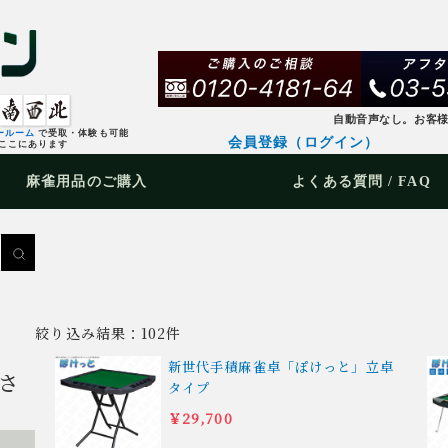
自動音声なし。お客
ールーム
で受取・体験も可能
会員登録（ログイン）
ここにあります
麻雀用品
のご購入
よくある質問 / FAQ
絞り込み結果：102件
新世代手積麻雀卓「ぽけっと」立卓
さ
タイプ
￥29,700