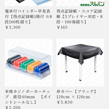
電卓付バインダー早見表
得点記録帳・スコア記録
付【得点記録帳1冊付 ※8
帳【5プレイヤー対応・8
段100枚綴り】
段・100毎綴り】
￥3,300
￥165
本格カジノポーカーチッ
卓カバー【ブラック】
プ 直径40mm 【ポイ
120cm × 120cm
ントシールなし】
￥5,830
￥2,200