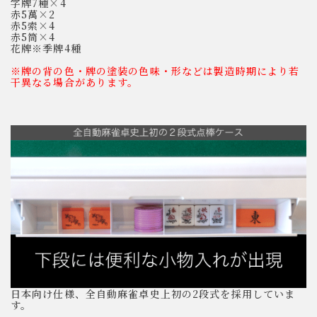
字牌7種×4
赤5萬×2
赤5索×4
赤5筒×4
花牌※季牌4種
※牌の背の色・牌の塗装の色味・形などは製造時期により若
干異なる場合があります。
日本向け仕様、全自動麻雀卓史上初の2段式を採用していま
す。