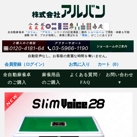
全自動麻雀卓
「スリム」
「アモス」
シリーズの正規通販｜都内
ショールーム
で受取・体験も可能
創業 36 年、プロが信頼し、家庭に選ばれる
「理由」
がここにあります
自動音声なし。お客様の貴重な時間を奪いません。
会員登録（ログイン）
お気に入り
カート（0）
全自動麻雀卓
麻雀用品
よくある質問 /
お問い合わせ
のご購入
のご購入
FAQ
▼