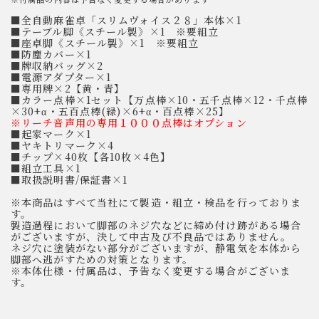
■全自動麻雀卓「スリムヴォイス２８」本体×1
■テーブル脚《スチール製》×1 ※要組立
■座卓脚《スチール製》×1 ※要組立
■防塵カバー×1
■牌収納バッグ×2
■電源アダプター×1
■専用牌×2【黄・青】
■カラー点棒×1セット【万点棒×10・五千点棒×12・千点棒
×30+α・五百点棒(緑)×6+α・百点棒×25】
※リーチ音声用の専用１０００点棒はオプション
■起家マーク×1
■ヤキトリマーク×4
■チップ×40枚【各10枚×4色】
■組立工具×1
■取扱説明書/保証書×1
※本商品はすべて当社にて製造・組立・検品を行っておりま
す。
製造過程において脚部のネジ穴などに締め付け跡がある場合
がございますが、決して中古及び不良品ではありません。
ネジ穴に塗装がない部分がございますが、静電気を本体から
脚部へ逃がすための対策となります。
※本体仕様・付属品は、予告なく変更する場合がございま
す。