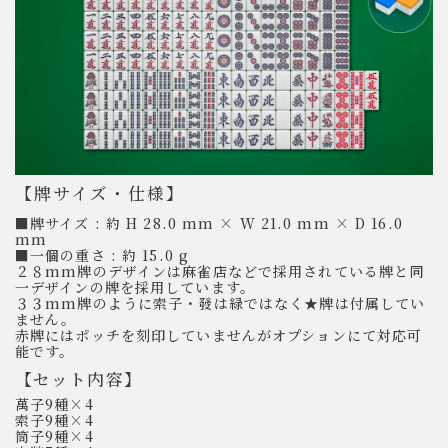
【牌サイズ・仕様】
■牌サイズ : 約 H 28.0 mm × W 21.0 mm × D 16.0
mm
■一個の重さ : 約 15.0 g
２８mm牌のデザインは麻雀店などで採用されている牌と同
一デザインの牌を採用しています。
３３mm牌のように索子・發は緑ではなく★牌は付属してい
ません。
赤牌にはポッチを刻印していませんがオプションにて対応可
能です。
【セット内容】
萬子9種×4
索子9種×4
筒子9種×4