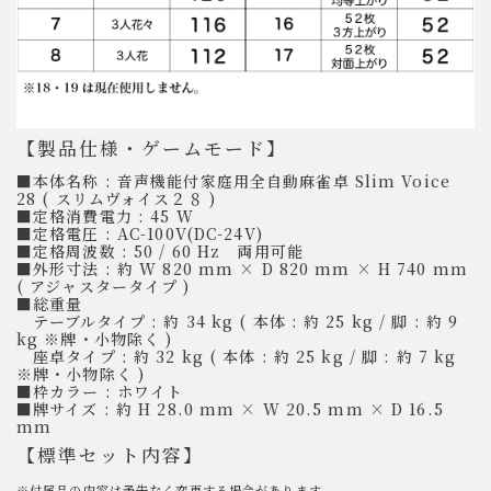
【製品仕様・ゲームモード】
■本体名称 : 音声機能付家庭用全自動麻雀卓 Slim Voice
28 ( スリムヴォイス２８ )
■定格消費電力 : 45 W
■定格電圧 : AC-100V(DC-24V)
■定格周波数 : 50 / 60 Hz 両用可能
■外形寸法 : 約 W 820 mm × D 820 mm × H 740 mm
( アジャスタータイプ )
■総重量
テーブルタイプ : 約 34 kg ( 本体 : 約 25 kg / 脚 : 約 9
kg ※牌・小物除く )
座卓タイプ : 約 32 kg ( 本体 : 約 25 kg / 脚 : 約 7 kg
※牌・小物除く )
■枠カラー : ホワイト
■牌サイズ : 約 H 28.0 mm × W 20.5 mm × D 16.5
mm
【標準セット内容】
※付属品の内容は予告なく変更する場合があります