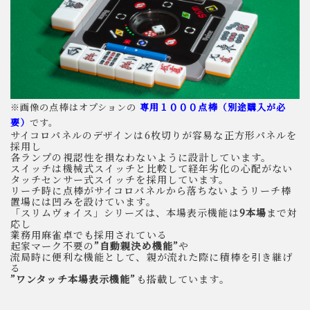
※画像の点棒はオプションの
専用１０００点棒（別途購入が必
要）
です。
サイコロパネルのデザインは6枚切りが容易な正方形パネルを
採用し
各ランプの視認性を損なわないように設計しています。
スイッチは機械式スイッチと比較して経年劣化の心配がない
タッチセンサー式スイッチを採用しています。
リーチ時に点棒がサイコロパネルから落ちないようリーチ棒
置場には凹みを設けています。
「スリムヴォイス」シリーズは、本場表示機能は
9本場
まで対
応し
業務用麻雀卓でも採用されている
起家マーク不要の
”自動親決め機能”
や
流局時に便利な機能として、親が流れた際に積棒を引き継げ
る
”ワンタッチ本場表示機能”
も搭載しています。