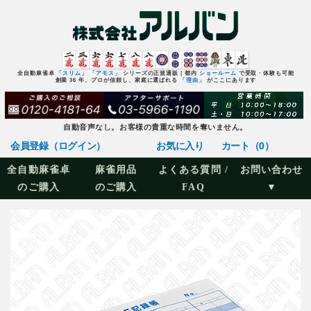
全自動麻雀卓
「スリム」
「アモス」
シリーズの正規通販｜都内
ショールーム
で受取・体験も可能
創業 36 年、プロが信頼し、家庭に選ばれる
「理由」
がここにあります
自動音声なし。お客様の貴重な時間を奪いません。
会員登録（ログイン）
お気に入り
カート（0）
全自動麻雀卓
麻雀用品
よくある質問 /
お問い合わせ
のご購入
のご購入
FAQ
▼