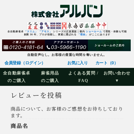
全自動麻雀卓
「スリム」
「アモス」
シリーズの正規通販｜都内
ショールーム
で受取・体験も可能
創業 36 年、プロが信頼し、家庭に選ばれる
「理由」
がここにあります
自動音声なし。お客様の貴重な時間を奪いません。
会員登録（ログイン）
お気に入り
カート（0）
全自動麻雀卓
麻雀用品
よくある質問 /
お問い合わせ
のご購入
のご購入
FAQ
▼
レビューを投稿
商品について、お客様のご感想をお待ちしており
ます。
商品名