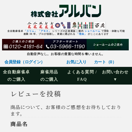
全自動麻雀卓
「スリム」
「アモス」
シリーズの正規通販｜都内
ショールーム
で受取・体験も可能
創業 36 年、プロが信頼し、家庭に選ばれる
「理由」
がここにあります
自動音声なし。お客様の貴重な時間を奪いません。
会員登録（ログイン）
お気に入り
カート（0）
全自動麻雀卓
麻雀用品
よくある質問 /
お問い合わせ
のご購入
のご購入
FAQ
▼
レビューを投稿
商品について、お客様のご感想をお待ちしており
ます。
商品名