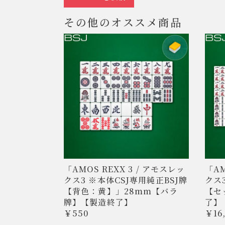
その他のオススメ商品
「AMOS REXX 3 / アモスレッ
「AM
クス3 ※本体CSJ専用純正BSJ牌
クス
【背色：黄】」28mm【バラ
【セ
牌】【製造終了】
了】
￥550
￥16