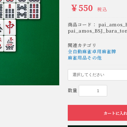
￥550
税込
商品コード：
pai_amos_
pai_amos_BSJ_bara_to
関連カテゴリ
全自動麻雀卓用麻雀牌
麻雀用品その他
数量
カートに入