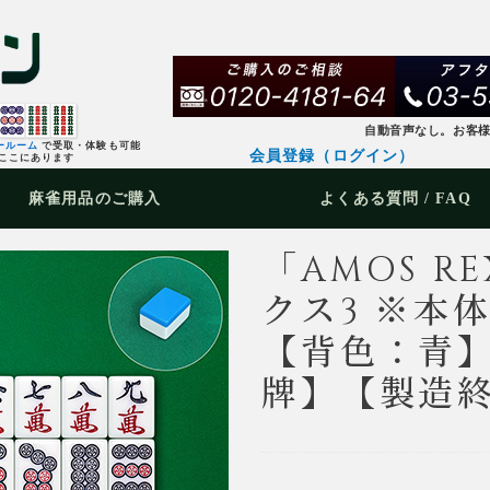
自動音声なし。お客
ールーム
で受取・体験も可能
会員登録（ログイン）
ここにあります
麻雀用品
のご購入
よくある質問 / FAQ
「AMOS RE
クス3 ※本体
【背色：青】
牌】【製造