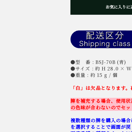
お気に入りに
●型 番 : BSJ-70B (青)
●サイズ : 約 H 28.0 × W 
●重量 : 約 15 g / 個
「白」は欠品となります。
牌を補充する場合、使用状
の色味が合わないのでセッ
複数種類の牌を購入の場合
を選択することで画面が戻