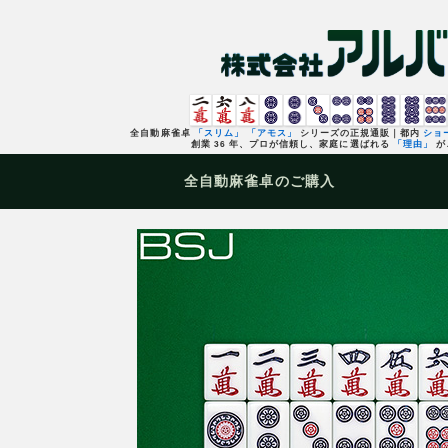
全自動麻雀卓
「スリム」
「アモス」
シリーズの正規通販｜都内
ショ
創業 36 年、プロが信頼し、家庭に選ばれる
「理由」
が
全自動麻雀卓
のご購入