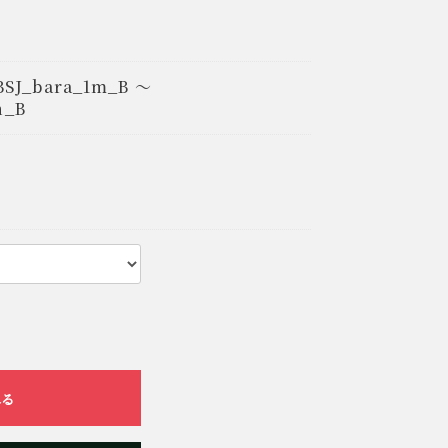
BSJ_bara_1m_B ～
n_B
れる