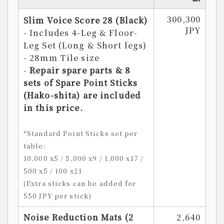
300,300
Slim Voice Score 28 (Black)
JPY
- Includes 4-Leg & Floor-
Leg Set (Long & Short legs)
- 28mm Tile size
-
Repair spare parts & 8
sets of Spare Point Sticks
(Hako-shita) are included
in this price.
*Standard Point Sticks set per
table:
10,000 x5 / 5,000 x9 / 1,000 x17 /
500 x5 / 100 x21
(Extra sticks can be added for
550 JPY per stick)
Noise Reduction Mats (2
2,640