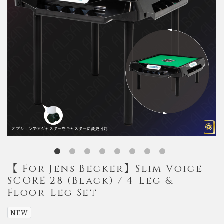
【 For Jens Becker】Slim Voice
SCORE 28 (Black) / 4-Leg &
Floor-Leg Set
NEW