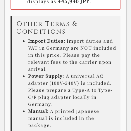
displays as
445,940 JPY
.
Other Terms &
Conditions
Import Duties:
Import duties and
VAT in Germany are NOT included
in this price. Please pay the
relevant fees to the carrier upon
arrival.
Power Supply:
A universal AC
adapter (100V-240V) is included.
Please prepare a Type-A to Type-
C/F plug adapter locally in
Germany.
Manual:
A printed Japanese
manual is included in the
package.