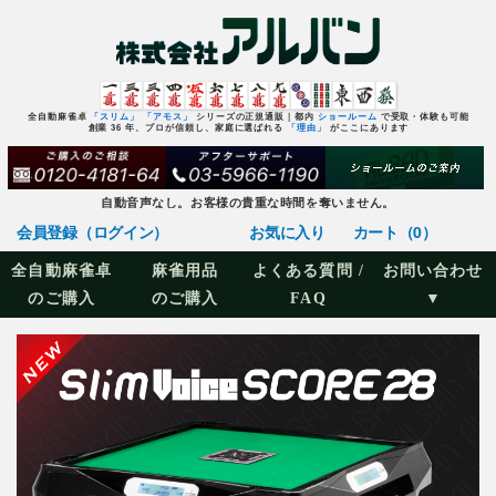
全自動麻雀卓
「スリム」
「アモス」
シリーズの正規通販｜都内
ショールーム
で受取・体験も可能
創業 36 年、プロが信頼し、家庭に選ばれる
「理由」
がここにあります
自動音声なし。お客様の貴重な時間を奪いません。
会員登録（ログイン）
お気に入り
カート（0）
全自動麻雀卓
麻雀用品
よくある質問 /
お問い合わせ
のご購入
のご購入
FAQ
▼