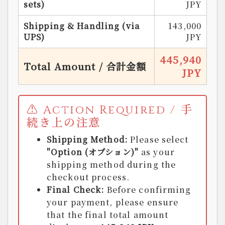
sets)
JPY
Shipping & Handling (via
143,000
UPS)
JPY
445,940
Total Amount / 合計金額
JPY
⚠️ Action Required / 手
続き上の注意
Shipping Method:
Please select
"Option (オプション)"
as your
shipping method during the
checkout process.
Final Check:
Before confirming
your payment, please ensure
that the final total amount