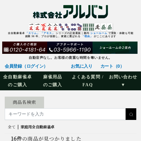
全自動麻雀卓
「スリム」
「アモス」
シリーズの正規通販｜都内
ショールーム
で受取・体験も可能
創業 36 年、プロが信頼し、家庭に選ばれる
「理由」
がここにあります
自動音声なし。お客様の貴重な時間を奪いません。
会員登録（ログイン）
お気に入り
カート（0）
全自動麻雀卓
麻雀用品
よくある質問 /
お問い合わせ
のご購入
のご購入
FAQ
▼
商品名検索
全て
|
家庭用全自動麻雀卓
16件
の商品が見つかりました