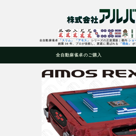
全自動麻雀卓
「スリム」
「アモス」
シリーズの正規通販｜都内
ショ
創業 36 年、プロが信頼し、家庭に選ばれる
「理由」
が
全自動麻雀卓
のご購入