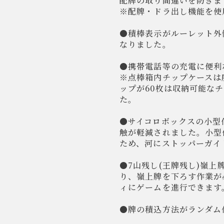
配牌の取り間違いを防ぎま
※配牌・ドラ出し機能を使
●積棒表示がルーレット外
なりました。
●携帯電話等の充電に便利
※点棒箱内チップケースは
ップが60枚は収納可能な
た。
●サイコロボックスの小型
触が軽減されました。小型
ため、河にストッパーガイ
●7山残し(王牌残し)嶺
り、嶺上牌を下ろす作業が
ィにゲームを進行できます
●牌の積込方法がランダム