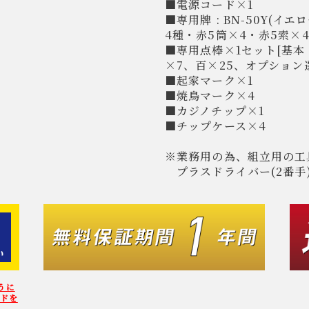
■電源コード×1
■専用牌 : BN-50Y(イエ
4種・赤5筒×4・赤5索×
■専用点棒×1セット[基本 :
×7、百×25、オプション選択
■起家マーク×1
■焼鳥マーク×4
■カジノチップ×1
■チップケース×4
※業務用の為、組立用の工
プラスドライバー(2番手
うに
ードを