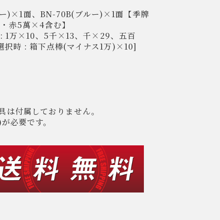
ロー)×1面、BN-70B(ブルー)×1面【季牌
4・赤5萬×4含む】
 1万×10、5千×13、千×29、五百
時 : 箱下点棒(マイナス1万)×10]
具は付属しておりません。
)が必要です。