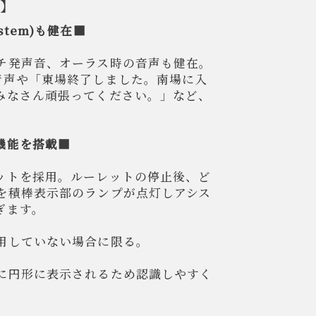
能】
System)も健在■
チ発声音、オーラス時の音声も健在。
音声や「東場終了しました。南場に入
みなさん頑張ってください。」など、
機能を搭載■
ットを採用。ルーレットの停止後、ど
を積棒表示部のランプが点灯しアシス
ぎます。
用していない場合に限る。
に円形に表示されるため認識しやすく