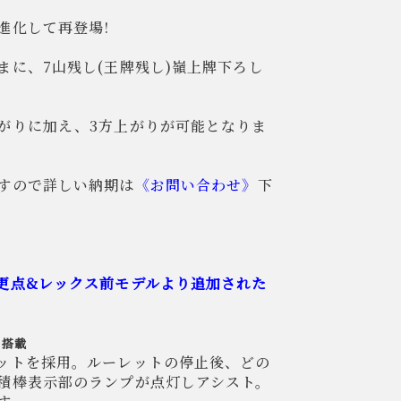
進化して再登場!
まに、7山残し(王牌残し)嶺上牌下ろし
がりに加え、3方上がりが可能となりま
すので詳しい納期は
《お問い合わせ》
下
更点&レックス前モデルより追加された
を搭載
ットを採用。ルーレットの停止後、どの
積棒表示部のランプが点灯しアシスト。