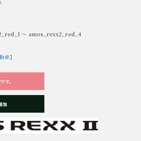
込
2_red_1 ～ amos_rexx2_red_4
動卓】
中です。
追加