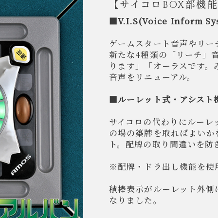
【サイコロBOX部機
■V.I.S(Voice Inform 
ゲームスタート音声やリー
新たな4種類の「リーチ」
ります」「オーラスです。
音声をリニューアル。
■ルーレット式・アシスト
サイコロの代わりにルーレ
の場の築牌を取ればよいか
ト。配牌の取り間違いを防
※配牌・ドラ出し機能を使
積棒表示がルーレット外側
なりました。