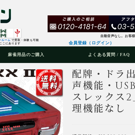
自動音声なし。お客
ールーム
で受取・体験も可能
会員登録（ログイン）
ここにあります
麻雀用品
のご購入
よくある質問 / FAQ
配牌・ドラ
声機能・US
スレックス
理機能なし