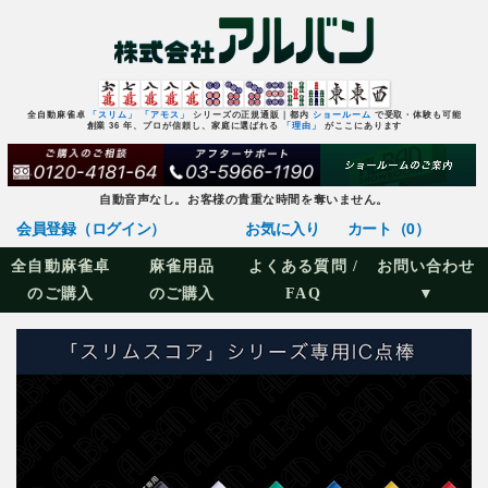
全自動麻雀卓
「スリム」
「アモス」
シリーズの正規通販｜都内
ショールーム
で受取・体験も可能
創業 36 年、プロが信頼し、家庭に選ばれる
「理由」
がここにあります
自動音声なし。お客様の貴重な時間を奪いません。
会員登録（ログイン）
お気に入り
カート（0）
全自動麻雀卓
麻雀用品
よくある質問 /
お問い合わせ
のご購入
のご購入
FAQ
▼