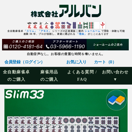
全自動麻雀卓
「スリム」
「アモス」
シリーズの正規通販｜都内
ショールーム
で受取・体験も可能
創業 36 年、プロが信頼し、家庭に選ばれる
「理由」
がここにあります
自動音声なし。お客様の貴重な時間を奪いません。
会員登録（ログイン）
お気に入り
カート（0）
全自動麻雀卓
麻雀用品
よくある質問 /
お問い合わせ
のご購入
のご購入
FAQ
▼