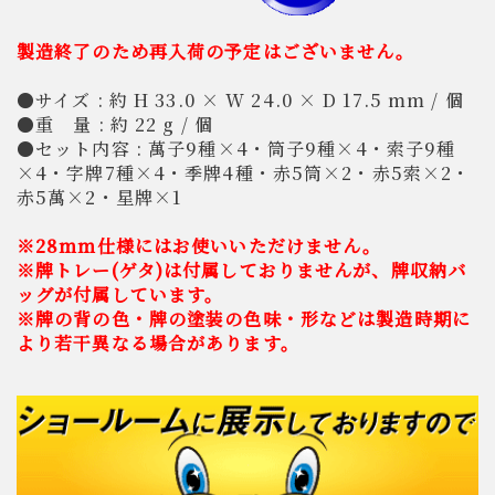
製造終了のため再入荷の予定はございません。
●サイズ : 約 H 33.0 × W 24.0 × D 17.5 mm / 個
●重 量 : 約 22 g / 個
●セット内容 : 萬子9種×4・筒子9種×4・索子9種
×4・字牌7種×4・季牌4種・赤5筒×2・赤5索×2・
赤5萬×2・星牌×1
※28mm仕様にはお使いいただけません。
※牌トレー(ゲタ)は付属しておりませんが、牌収納バ
ッグが付属しています。
※牌の背の色・牌の塗装の色味・形などは製造時期に
より若干異なる場合があります。